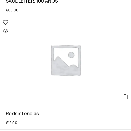
SAUL LEITER. 100 AÑOS
€
65,00
Redsistencias
€
12,00