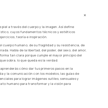
 piel a través del cuerpo y la imagen. Así define
tístico, cuyos fundamentos técnicos y estéticos
ercicios, teoría e inspiración.
el cuerpo humano, de su fragilidad y su resistencia, de
rada. Habla de la libertad, del poder, del sexo, del amor,
a forma tan clara porque cumple el mayor principio del
que sobra, lo que queda es la verdad.
o, aprenderás cómo dar tus primeros pasos en la
da y la comunicación con los modelos, las guías de
enciales para lograr imágenes sutiles, sensuales y
 trato humano para transformar y la visión para