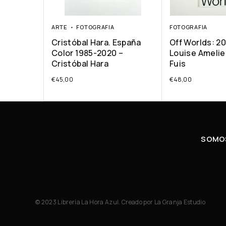
ARTE
FOTOGRAFIA
FOTOGRAFIA
Cristóbal Hara. España
Off Worlds: 2
Color 1985-2020 –
Louise Amelie
Cristóbal Hara
Fuis
€
45,00
€
48,00
SOMOS
© 2023 Librería La Hora Azul. Creado por
La Granja Estudio