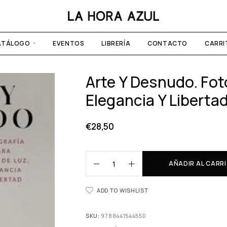
ATÁLOGO
EVENTOS
LIBRERÍA
CONTACTO
CARRI
Arte Y Desnudo. Foto
Elegancia Y Liberta
€
28,50
AÑADIR AL CARR
ADD TO WISHLIST
SKU:
9788441544550