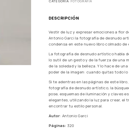
CATEGORÍA:
FOTOGRAFIA
DESCRIPCIÓN
Vestir de luz y expresar emociones a flor de
Antonio Garci la fotografía de desnudo ar
condensa en este nuevo libro colmado de ej
La fotografía de desnudo artístico habla d
lo sutil de un gesto y de la fuerza de una mi
de la soledad y la belleza. Y lo hace de un
poder de la imagen: cuando quitas todo lo 
Si te adentras en las páginas de este libr
fotografía de desnudo artístico, la búsque
pose, esquemas de iluminación y claves es
elegantes, utilizando la luz para crear, el
encontrar tu estilo personal.
Autor
: Antonio Garci
Páginas:
320