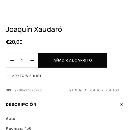
Joaquín Xaudaró
€
20,00
AÑADIR AL CARRITO
ADD TO WISHLIST
SKU:
9788494676772
ETIQUETA:
DIBUJO Y DIBUJOS
DESCRIPCIÓN
Autor
Páginas:
456