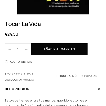
Tocar La Vida
€
24,50
AÑADIR AL CARRITO
ADD TO WISHLIST
SKU:
9788491816973
ETIQUETA:
MÚSICA POPULAR
CATEGORÍA:
MÚSICA
DESCRIPCIÓN
Esto que tienes entre tus manos, querido lector, es el
producto de (casi) medio siglo trasegando por bares y