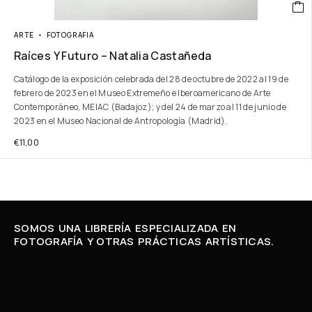
ARTE
FOTOGRAFIA
Raíces Y Futuro – Natalia Castañeda
Catálogo de la exposición celebrada del 28 de octubre de 2022 al 19 de
febrero de 2023 en el Museo Extremeño e Iberoamericano de Arte
Contemporáneo, MEIAC (Badajoz); y del 24 de marzo al 11 de junio de
2023 en el Museo Nacional de Antropología (Madrid).
€
11,00
SOMOS UNA LIBRERÍA ESPECIALIZADA EN
FOTOGRAFÍA Y OTRAS PRÁCTICAS ARTÍSTICAS.