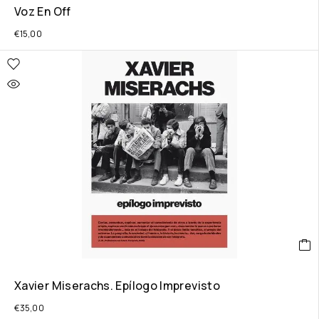
Voz En Off
€
15,00
Xavier Miserachs. Epílogo Imprevisto
€
35,00