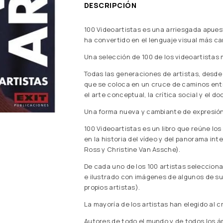
DESCRIPCIÓN
100 Videoartistas es una arriesgada apues
ha convertido en el lenguaje visual más car
Una selección de 100 de los videoartistas
Todas las generaciones de artistas, desde 
que se coloca en un cruce de caminos entre 
el arte conceptual, la crítica social y el 
Una forma nueva y cambiante de expresión 
100 Videoartistas es un libro que reúne lo
en la historia del vídeo y del panorama int
Ross y Christine Van Assche).
De cada uno de los 100 artistas selecciona
e ilustrado con imágenes de algunos de s
propios artistas).
La mayoría de los artistas han elegido al c
Autores de todo el mundo y de todos los á