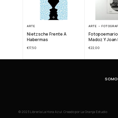
ARTE
ARTE
FOTOGRAF
Nietzsche Frente A
Fotopoemario
Habermas
Madoz Y Joan
€
17,50
€
22,00
SOMOS
© 2023 Librería La Hora Azul. Creado por
La Granja Estudio