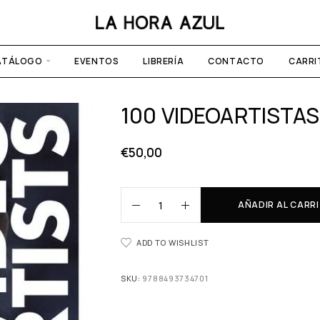
ATÁLOGO
EVENTOS
LIBRERÍA
CONTACTO
CARRI
100 VIDEOARTISTAS
€
50,00
AÑADIR AL CARR
ADD TO WISHLIST
SKU:
9788493734701