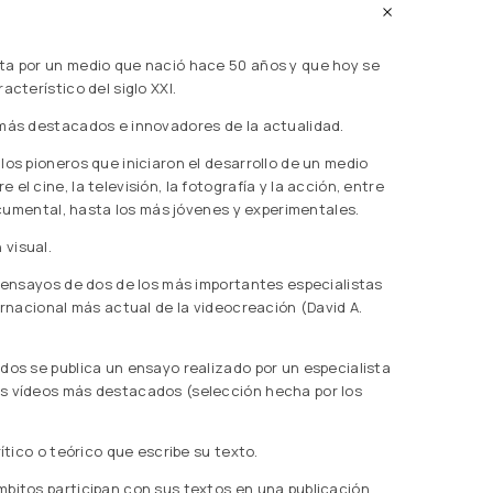
ta por un medio que nació hace 50 años y que hoy se
acterístico del siglo XXI.
 más destacados e innovadores de la actualidad.
los pioneros que iniciaron el desarrollo de un medio
el cine, la televisión, la fotografía y la acción, entre
documental, hasta los más jóvenes y experimentales.
visual.
s ensayos de dos de los más importantes especialistas
ernacional más actual de la videocreación (David A.
dos se publica un ensayo realizado por un especialista
us vídeos más destacados (selección hecha por los
rítico o teórico que escribe su texto.
mbitos participan con sus textos en una publicación