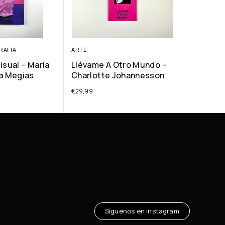
RAFIA
ARTE
isual – María
Llévame A Otro Mundo –
ra Megías
Charlotte Johannesson
€
29,99
Síguenos en instagram