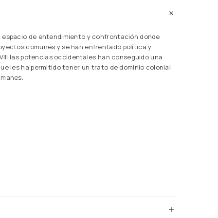
n espacio de entendimiento y confrontación donde
oyectos comunes y se han enfrentado política y
XVIII las potencias occidentales han conseguido una
ue les ha permitido tener un trato de dominio colonial
ulmanes.