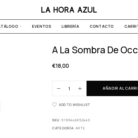
ATÁLOGO
EVENTOS
LIBRERÍA
CONTACTO
CARRI
A La Sombra De Occ
€
18,00
AÑADIR AL CARR
ADD TO WISHLIST
SKU:
9788446052449
CATEGORÍA:
ARTE