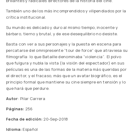
brillantes y radicales directores de la historia del cine.
También uno de los más incomprendidos y vilipendiados por la
crítica institucional.
Su mundo es delicado y duro al mismo tiempo, inocente y
bárbaro, tierno y brutal, y de ese desequilibrio no desiste.
Basta con ver a sus personajes y la puesta en escena para
percatarse del omnipresente “tour de force” que atraviesa su
filmografía: lo que Bataille denominaba “violencia”. El polvo
que fulgura y nubla la vista (la visión del espectador) en sus
películas es una de las formas de la materia más queridas por
el director, y el fracaso, más que un avatar biográfico, es el
principio formal que mantiene su cine siempre en tensión y lo
que hará que perdure.
Autor
: Pilar Carrera
Páginas:
256
Fecha de edición:
20-Sep-2018
Idioma:
Español