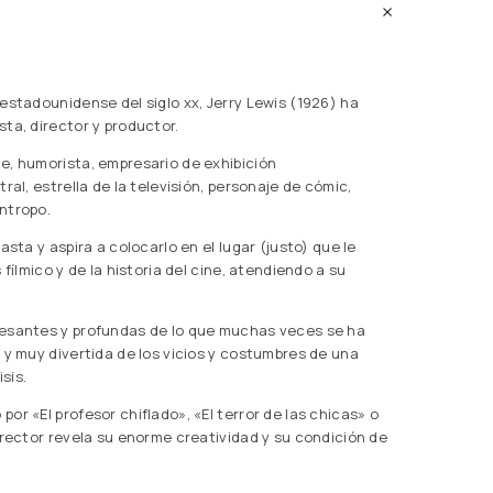
estadounidense del siglo xx, Jerry Lewis (1926) ha
ta, director y productor.
e, humorista, empresario de exhibición
ral, estrella de la televisión, personaje de cómic,
ntropo.
sta y as­pira a colocarlo en el lugar (justo) que le
fílmico y de la historia del cine, atendiendo a su
resantes y profundas de lo que muchas veces se ha
 y muy divertida de los vi­cios y costumbres de una
sis.
or «El profesor chiflado», «El terror de las chicas» o
irector revela su enorme creatividad y su condición de