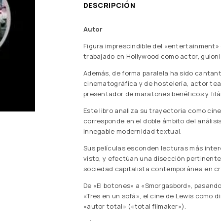
DESCRIPCIÓN
Autor
Figura imprescindible del «entertainment» 
trabajado en Hollywood como actor, guionis
Además, de forma paralela ha sido cantant
cinematográfica y de hostelería, actor teat
presen­tador de maratones benéficos y filá
Este libro analiza su trayectoria como cinea
corresponde en el doble ámbito del análisis 
innegable modernidad textual.
Sus películas esconden lecturas más inte
visto, y efectúan una disección pertinente
sociedad capitalista contemporánea en cri
De «El botones» a «Smorgasbord», pasando p
«Tres en un sofá», el cine de Lewis como d
«autor total» («total filmaker»).