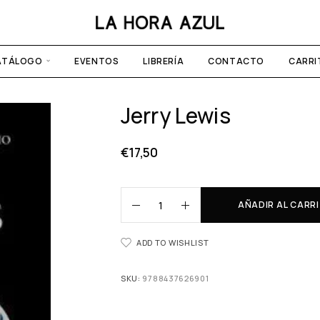
ATÁLOGO
EVENTOS
LIBRERÍA
CONTACTO
CARRI
Jerry Lewis
€
17,50
AÑADIR AL CARR
ADD TO WISHLIST
SKU:
9788437626901