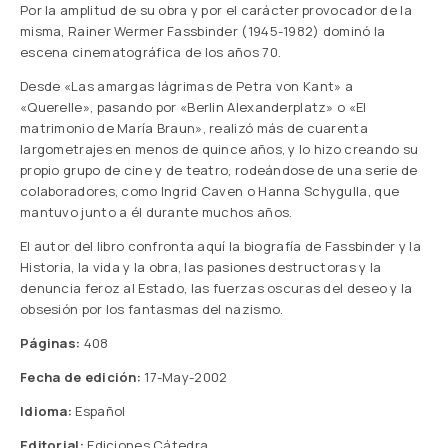
Por la amplitud de su obra y por el carácter provocador de la
misma, Rainer Wermer Fassbinder (1945-1982) dominó la
escena cinematográfica de los años 70.
Desde «Las amargas lágrimas de Petra von Kant» a
«Querelle», pasando por «Berlin Alexanderplatz» o «El
matrimonio de María Braun», realizó más de cuarenta
largometrajes en menos de quince años, y lo hizo creando su
propio grupo de cine y de teatro, rodeándose de una serie de
colaboradores, como Ingrid Caven o Hanna Schygulla, que
mantuvo junto a él durante muchos años.
El autor del libro confronta aquí la biografía de Fassbinder y la
Historia, la vida y la obra, las pasiones destructoras y la
denuncia feroz al Estado, las fuerzas oscuras del deseo y la
obsesión por los fantasmas del nazismo.
Páginas:
408
Fecha de edición:
17-May-2002
Idioma:
Español
Editorial:
Ediciones Cátedra