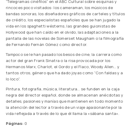
“Telegramas cinéfilos” en el ABC Cultural sobre esquinas y
rincoces poco visitados: los cameraman, los músicos de
bandas sonoras, los diseñadores gráficos de carteles y títulos
de crédito, los especialistas españoles que se han jugado la
vida en los spaghetti wésterns, las grandes guionistas de
Hollywood que han caído en el olvido, las adaptaciones a la
pantalla de las novelas de Somerset Maugham o la filmografía
de Fernando Fernán Gómez como director.
Tampoco se le han pasado los besos de cine, la carrera como
actor del gran Frank Sinatra o la risa provocada por los
Hermanos Marx, Charlot, el Gordo y el Flaco, Woody Allen… y
tantos otros, género que ha dado joyas como “Con faldas y a
lo loco”.
Pintura, fotografía, música, literatura… se funden en la caja
negra del director español, donde se almacenan anécdotas y
detalles, pasiones y manías que mantienen en todo momento
la atención del lector a través de un viaje apasionante por la
vida reflejada a través de lo que él llama la «sábana santa».
Páginas:
0