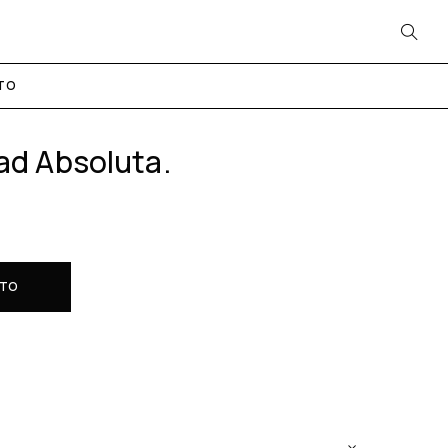
TO
dad Absoluta.
ITO