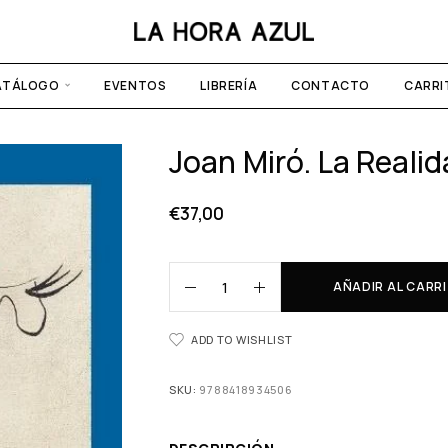
ATÁLOGO
EVENTOS
LIBRERÍA
CONTACTO
CARRI
Joan Miró. La Reali
€
37,00
AÑADIR AL CARR
ADD TO WISHLIST
SKU:
9788418934506