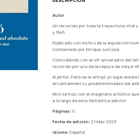
DESCRIPCIÓN
Autor
Un recorrido por toda la trayectoria vital 
y 1945.
Publicado con motivo de la exposición ho
comisariado por Enrique Juncosa.
Coincidiendo con el 40º aniversario del fa
recorrido por una de las época de mayor e
Al pintor, París se le antojó un lugar dond
encantamiento y predeterminadas del ambi
Miró se hizo con el imaginario artístico q
a lo largo de esta fantástica edición
Páginas:
0
Fecha de edición:
21-Mar-2023
Idioma:
Español