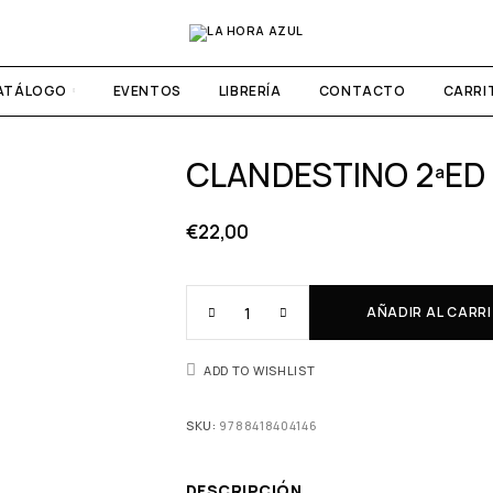
ATÁLOGO
EVENTOS
LIBRERÍA
CONTACTO
CARRI
CLANDESTINO 2ªED
€
22,00
AÑADIR AL CARR
ADD TO WISHLIST
SKU:
9788418404146
DESCRIPCIÓN