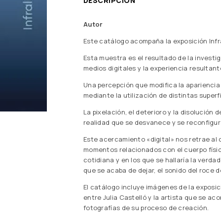
DESCRIPCIÓN
Autor
Este catálogo acompaña la exposición Inf
Esta muestra es el resultado de la investi
medios digitales y la experiencia resultante
Una percepción que modifica la apariencia
mediante la utilización de distintas superfi
La pixelación, el deterioro y la disolución
realidad que se desvanece y se reconfigu
Este acercamiento «digital» nos retrae al
momentos relacionados con el cuerpo físico
cotidiana y en los que se hallaría la verda
que se acaba de dejar, el sonido del roce d
El catálogo incluye imágenes de la exposi
entre Julia Castelló y la artista que se 
fotografías de su proceso de creación.