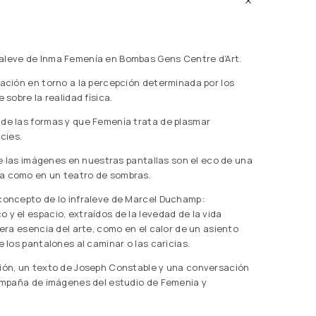
raleve de Inma Femenía en Bombas Gens Centre d’Art.
gación en torno a la percepción determinada por los
 sobre la realidad física.
 de las formas y que Femenía trata de plasmar
cies.
 de las imágenes en nuestras pantallas son el eco de una
ra como en un teatro de sombras.
 concepto de lo infraleve de Marcel Duchamp:
 y el espacio, extraídos de la levedad de la vida
dera esencia del arte, como en el calor de un asiento
e los pantalones al caminar o las caricias.
ción, un texto de Joseph Constable y una conversación
acompaña de imágenes del estudio de Femenia y