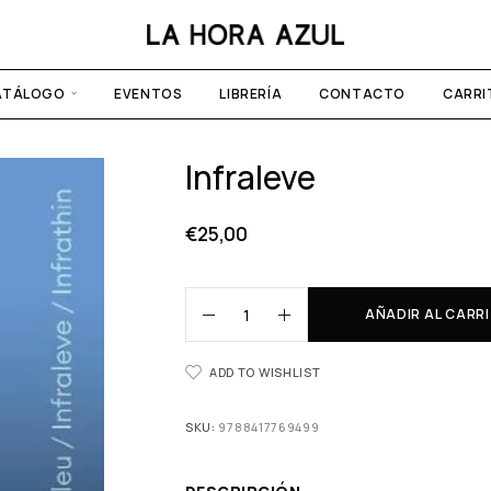
ATÁLOGO
EVENTOS
LIBRERÍA
CONTACTO
CARRI
Infraleve
€
25,00
AÑADIR AL CARR
ADD TO WISHLIST
SKU:
9788417769499