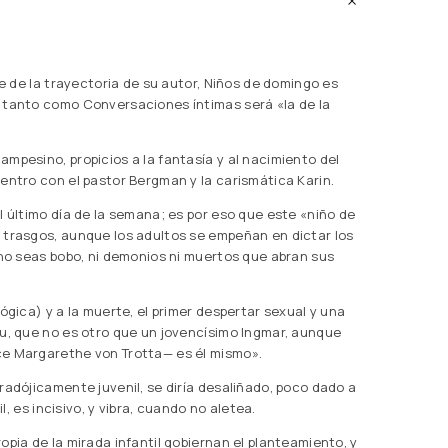
re de la trayectoria de su autor, Niños de domingo es
 tanto como Conversaciones íntimas será «la de la
mpesino, propicios a la fantasía y al nacimiento del
entro con el pastor Bergman y la carismática Karin.
l último día de la semana; es por eso que este «niño de
 trasgos, aunque los adultos se empeñan en dictar los
 no seas bobo, ni demonios ni muertos que abran sus
ógica) y a la muerte, el primer despertar sexual y una
Pu, que no es otro que un jovencísimo Ingmar, aunque
ce Margarethe von Trotta— es él mismo».
radójicamente juvenil, se diría desaliñado, poco dado a
il, es incisivo, y vibra, cuando no aletea.
opia de la mirada infantil gobiernan el planteamiento, y