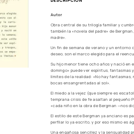
DESCRIPCIÓN
Autor
Obra central de su trilogía familiar y cumb
también la «novela del padre» de Bergman,
madre».
Un fin de semana de verano y un entorno ca
deseo, son el marco elegido para el reencu
Su hijo menor tiene ocho años y nació en e
domingo» puede ver espíritus, fantasmas y
límites de la realidad: «No hay fantasmas,
bocas ensangrentadas al sol».
El miedo a la vejez (que siempre es escatol
temprana crisis de fe asaltan al pequeño 
«cada niño en la obra de Bergman —nos di
El estilo de este Bergman ya anciano es pa
perfilar lo ya escrito, y por eso mismo es ág
Una engañosa sencillez y la sensualidad pr