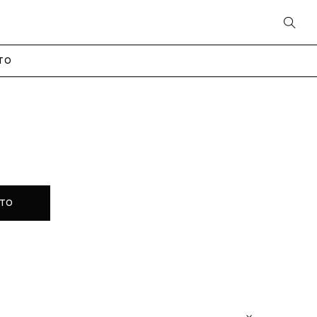
TO
O
ITO