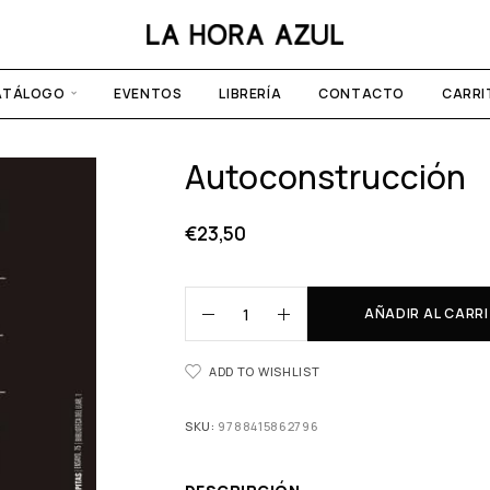
ATÁLOGO
EVENTOS
LIBRERÍA
CONTACTO
CARRI
Autoconstrucción
€
23,50
AÑADIR AL CARR
ADD TO WISHLIST
SKU:
9788415862796