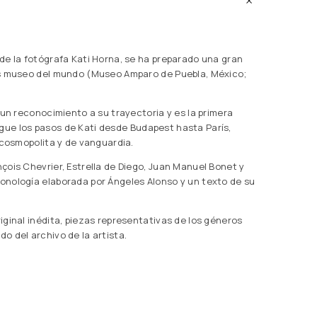
de la fotógrafa Kati Horna, se ha preparado una gran
es museo del mundo (Museo Amparo de Puebla, México;
 un reconocimiento a su trayectoria y es la primera
 sigue los pasos de Kati desde Budapest hasta París,
 cosmopolita y de vanguardia.
çois Chevrier, Estrella de Diego, Juan Manuel Bonet y
nología elaborada por Ángeles Alonso y un texto de su
ginal inédita, piezas representativas de los géneros
 del archivo de la artista.