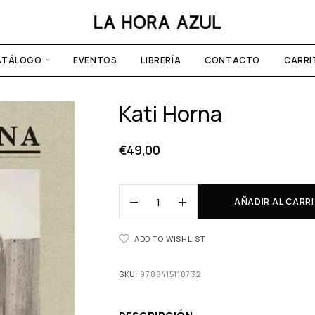
ATÁLOGO
EVENTOS
LIBRERÍA
CONTACTO
CARRI
Kati Horna
€
49,00
AÑADIR AL CARR
ADD TO WISHLIST
SKU:
9788415118732