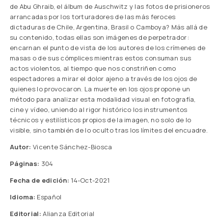
de Abu Ghraib, el álbum de Auschwitz y las fotos de prisioneros
arrancadas por los torturadores de las más feroces
dictaduras de Chile, Argentina, Brasil o Camboya? Más allá de
su contenido, todas ellas son imágenes de perpetrador:
encarnan el punto de vista de los autores de los crímenes de
masas o de sus cómplices mientras estos consuman sus
actos violentos, al tiempo que nos constriñen como
espectadores a mirar el dolor ajeno a través de los ojos de
quienes lo provocaron. La muerte en los ojos propone un
método para analizar esta modalidad visual en fotografía,
cine y vídeo, uniendo al rigor histórico los instrumentos
técnicos y estilísticos propios de la imagen, no solo de lo
visible, sino también de lo oculto tras los límites del encuadre.
Autor:
Vicente Sánchez-Biosca
Páginas:
304
Fecha de edición:
14-Oct-2021
Idioma:
Español
Editorial:
Alianza Editorial