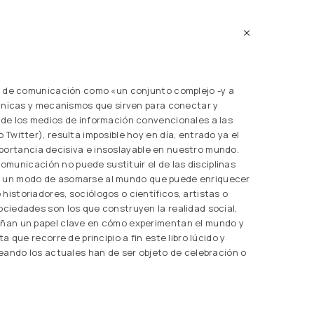
s de comunicación como «un conjunto complejo -y a
cnicas y mecanismos que sirven para conectar y
de los medios de información convencionales a las
witter), resulta imposible hoy en día, entrado ya el
importancia decisiva e insoslayable en nuestro mundo.
comunicación no puede sustituir el de las disciplinas
í es un modo de asomarse al mundo que puede enriquecer
storiadores, sociólogos o científicos, artistas o
iedades son los que construyen la realidad social,
ñan un papel clave en cómo experimentan el mundo y
 que recorre de principio a fin este libro lúcido y
eando los actuales han de ser objeto de celebración o