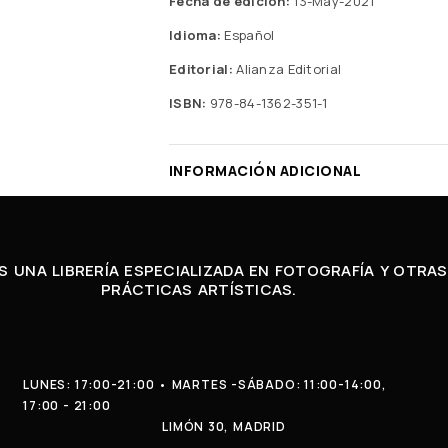
Fecha de edición:
13-May-2021
Idioma:
Español
Editorial:
Alianza Editorial
ISBN:
978-84-1362-351-1
INFORMACIÓN ADICIONAL
 UNA LIBRERÍA ESPECIALIZADA EN FOTOGRAFÍA Y OTRAS
PRÁCTICAS ARTÍSTICAS.
LUNES: 17:00-21:00 • MARTES -SÁBADO: 11:00-14:00,
17:00 - 21:00
LIMÓN 30, MADRID