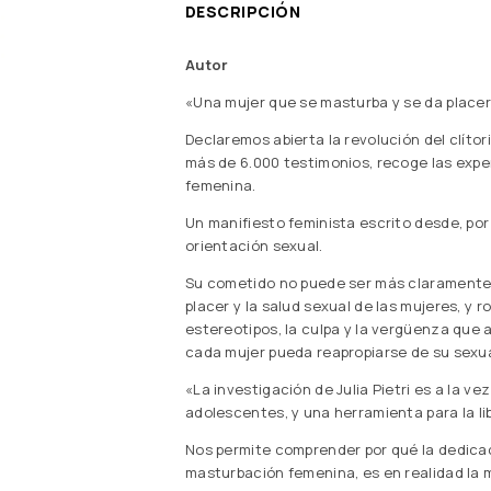
DESCRIPCIÓN
Autor
«Una mujer que se masturba y se da placer 
Declaremos abierta la revolución del clítor
más de 6.000 testimonios, recoge las expe
femenina.
Un manifiesto feminista escrito desde, por
orientación sexual.
Su cometido no puede ser más claramente
placer y la salud sexual de las mujeres, y 
estereotipos, la culpa y la vergüenza que
cada mujer pueda reapropiarse de su sexua
«La investigación de Julia Pietri es a la v
adolescentes, y una herramienta para la l
Nos permite comprender por qué la dedicac
masturbación femenina, es en realidad la m