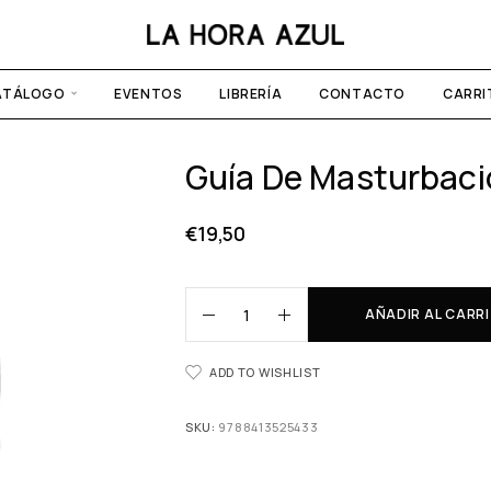
ATÁLOGO
EVENTOS
LIBRERÍA
CONTACTO
CARRI
Guía De Masturbac
€
19,50
AÑADIR AL CARR
ADD TO WISHLIST
SKU:
9788413525433