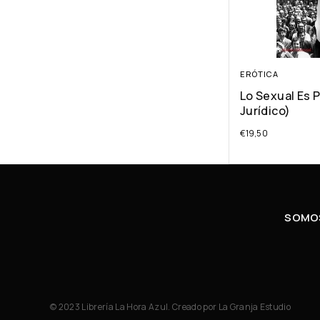
ERÓTICA
Lo Sexual Es P
Jurídico)
€
19,50
SOMOS
© 2023 Librería La Hora Azul. Creado por
La Granja Estudio