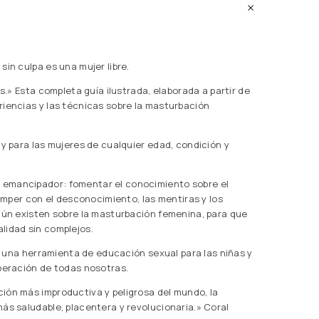
sin culpa es una mujer libre.
is.» Esta completa guía ilustrada, elaborada a partir de
riencias y las técnicas sobre la masturbación
 y para las mujeres de cualquier edad, condición y
 emancipador: fomentar el conocimiento sobre el
romper con el desconocimiento, las mentiras y los
 aún existen sobre la masturbación femenina, para que
lidad sin complejos.
ez una herramienta de educación sexual para las niñas y
iberación de todas nosotras.
ión más improductiva y peligrosa del mundo, la
ás saludable, placentera y revolucionaria.» Coral